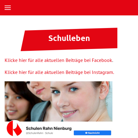
Schulleben
Klicke hier für alle
aktuellen Beiträge bei
Facebook
.
Klicke hier
für
alle
aktuellen Beiträge bei
Instagram.