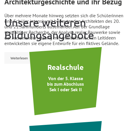
Architekturgeschichte und ihr Bezug
Über mehrere Monate hinweg setzten sich die Schülerinnen
Unsere weiteren
und Schüler intensiv mit bedeutenden Architekten des 20.
und 21. Jahrhunderts auseinander. Auf der Grundlage
Bildungsangebote
sorgfältiger Recherche, der Analyse realer Bauwerke sowie
der Auseinandersetzung mit architektonischen Leitideen
entwickelten sie eigene Entwürfe für ein fiktives Gelände.
Weiterlesen
Realschule
Von der 5. Klasse
bis zum Abschluss
Sek I oder Sek II